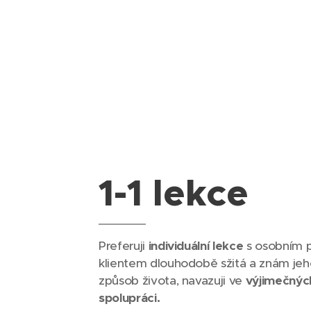
1-1 lekce
Preferuji
individuální lekce
s osobním p
klientem dlouhodobě sžitá a znám je
způsob života, navazuji ve
výjimečnýc
spolupráci.