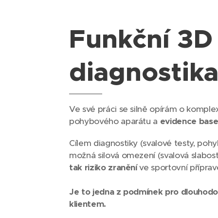
Funkční 3D
diagnostik
Ve své práci se silně opírám o komple
pohybového aparátu a
evidence base
Cílem diagnostiky (svalové testy, pohy
možná silová omezení (svalová slabos
tak riziko zranění
ve sportovní příprav
Je to jedna z podmínek pro dlouhodo
klientem.