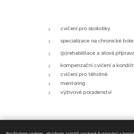
cvičení pro skoliotiky
specializace na chronické boles
(p)rehabilitace a silová příprav
kompenzační cvičení a kondičn
cvičení pro těhotné
mentoring
výživové poradenství
Používáme cookies, abychom zajistili správné fungování a bezp