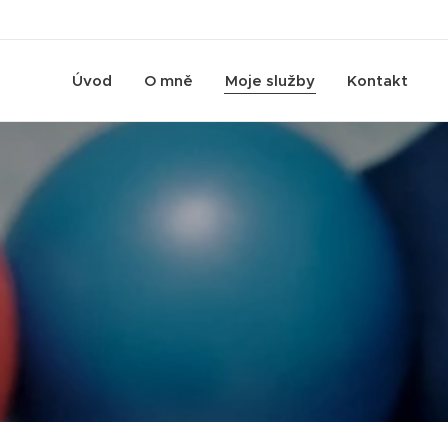
Úvod
O mně
Moje služby
Kontakt