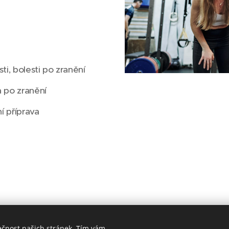
ti, bolesti po zranění
a po zranění
í příprava
ečnost našich stránek. Tím vám