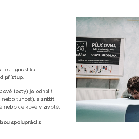
a
xní diagnostiku
d přístup
.
bové testy) je odhalit
t nebo tuhost), a
snížit
ě nebo celkově v životě.
bou spolupráci s