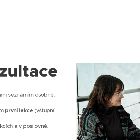
zultace
ámi seznámím osobně.
 první lekce
(vstupní
kcích a v posilovně.