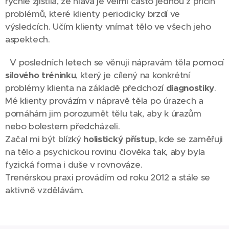
rychle zjistila, že hlava je velmi často jednou z příčin
problémů, které klienty periodicky brzdí ve
výsledcích. Učím klienty vnímat tělo ve všech jeho
aspektech.
V posledních letech se věnuji nápravám těla pomocí
silového tréninku
, který je cílený na konkrétní
problémy klienta na základě předchozí
diagnostiky
.
Mé klienty provázím v nápravě těla po úrazech a
pomáhám jim porozumět tělu tak, aby k úrazům
nebo bolestem předcházeli.
Začal mi být blízký
holistický přístup
, kde se zaměřuji
na tělo a psychickou rovinu člověka
tak, aby byla
fyzická forma i duše v rovnováze.
Trenérskou praxi provádím od roku 2012 a stále se
aktivně vzdělávám.